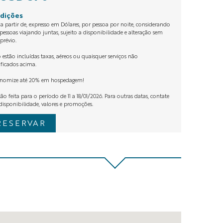
dições
 a partir de, expresso em Dólares, por pessoa por noite, considerando
pessoas viajando juntas, sujeito a disponibilidade e alteração sem
 prévio.
 estão incluídas taxas, aéreos ou quaisquer serviços não
ificados acima.
onomize até 20% em hospedagem!
ão feita para o período de 11 a 18/01/2026. Para outras datas, contate
disponibilidade, valores e promoções.
RESERVAR