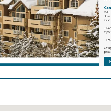
Con
Valor
duas 
aviso
– Não
espec
– Ec
Cotaç
para 