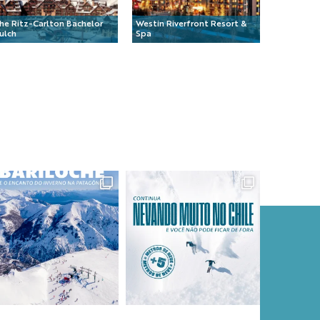
he Ritz-Carlton Bachelor
Westin Riverfront Resort &
ulch
Spa