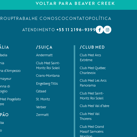
VOLTAR PARA BEAVER CREEK
GROUP
TRABALHE CONOSCO
CONTATO
POLÍTICA
+55 11 2196-9399
ATENDIMENTO
ÁLIA
/SUIÇA
/CLUB MED
Badia
Andermatt
Club Med Arcs
Extrême
nia
Club Med Saint-
Moritz Roi Soleil
Club Med Québec
ina d’Ampezzo
Charlevoix
Crans-Montana
mayeur
Club Med Les Arcs
Engelberg Titlis
Panorama
nna di
iglio
Gstaad
Club Med Saint-
Moritz Roi Soleil
 Med Pragelato
St. Moritz
iere
Club Med Val d’Isère
Verbier
Club Med Val
APÃO
Zermatt
Thorens
uba
Club Med Grand
ko
Massif Samoëns
Morillon