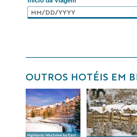
Início da Viagem
OUTROS HOTÉIS EM B
Highlands Westview by East