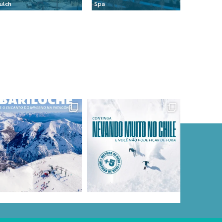
ulch
Spa