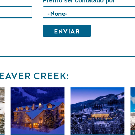
Prefiro ser contatado por
EAVER CREEK:
T