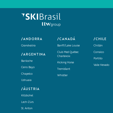
/ANDORRA
/CANADÁ
/CHILE
Grandvalira
Banff/Lake Louise
Chillán
Club Med Québec
Corralco
/ARGENTINA
Charlevoix
Portillo
Bariloche
Kicking Horse
Valle Nevado
Cerro Bayo
Tremblant
Chapelco
Whistler
Ushuaia
/ÁUSTRIA
Kitzbühel
Lech-Zürs
St. Anton