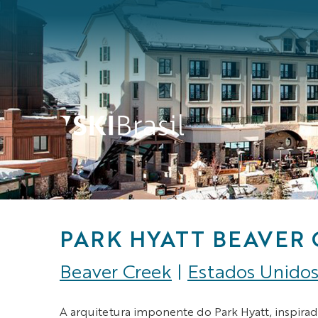
PARK HYATT BEAVER 
Beaver Creek
|
Estados Unido
A arquitetura imponente do Park Hyatt, inspirad