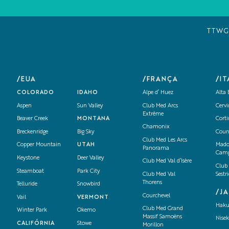
TTW
/EUA
/FRANÇA
/IT
COLORADO
IDAHO
Alpe d’ Huez
Alta 
Aspen
Sun Valley
Club Med Arcs
Cervi
Extrême
Beaver Creek
MONTANA
Cort
Chamonix
Breckenridge
Big Sky
Cour
Club Med Les Arcs
Copper Mountain
UTAH
Mado
Panorama
Camp
Keystone
Deer Valley
Club Med Val d’Isère
Club
Steamboat
Park City
Club Med Val
Sestr
Thorens
Telluride
Snowbird
/J
Courchevel
Vail
VERMONT
Hak
Club Med Grand
Winter Park
Okemo
Massif Samoëns
Nise
CALIFÓRNIA
Stowe
Morillon