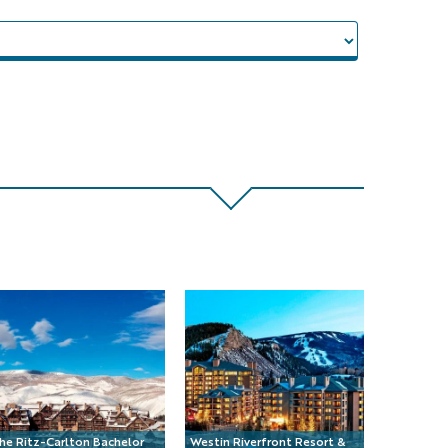
he Ritz-Carlton Bachelor
Westin Riverfront Resort &