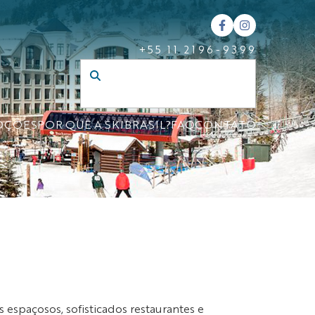
+55 11 2196-9399
OÇÕES
POR QUE A SKIBRASIL?
FAQ
CONTATO
espaçosos, sofisticados restaurantes e