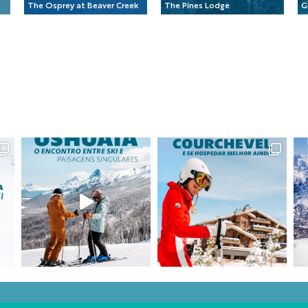
The Osprey at Beaver Creek
The Pines Lodge
G