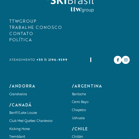
TTWGROUP
TRABALHE CONOSCO
CONTATO
POLÍTICA
+55 11 2196-9399
ATENDIMENTO
/ANDORRA
/ARGENTINA
Grandvalira
Bariloche
Cerro Bayo
/CANADÁ
Chapelco
Banff/Lake Louise
Ushuaia
Club Med Québec Charlevoix
/CHILE
Kicking Horse
Tremblant
Chillán