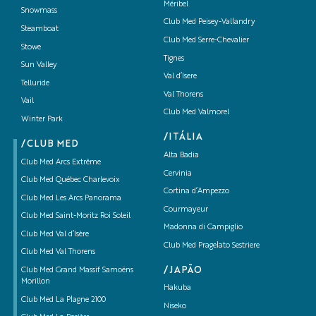
Méribel
Snowmass
Club Med Peisey-Vallandry
Steamboat
Club Med Serre-Chevalier
Stowe
Tignes
Sun Valley
Val d’Isere
Telluride
Val Thorens
Vail
Club Med Valmorel
Winter Park
/ITÁLIA
/CLUB MED
Alta Badia
Club Med Arcs Extrême
Cervinia
Club Med Québec Charlevoix
Cortina d’Ampezzo
Club Med Les Arcs Panorama
Courmayeur
Club Med Saint-Moritz Roi Soleil
Madonna di Campiglio
Club Med Val d’Isère
Club Med Pragelato Sestriere
Club Med Val Thorens
/JAPÃO
Club Med Grand Massif Samoëns
Morillon
Hakuba
Club Med La Plagne 2100
Niseko