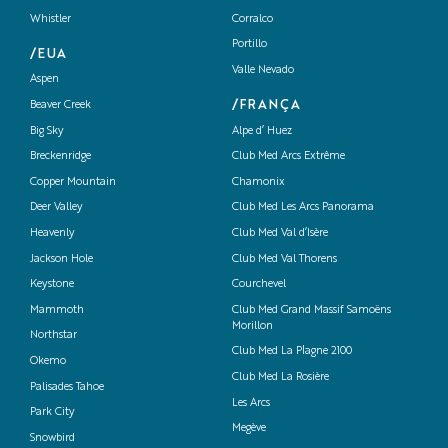
Whistler
Corralco
Portillo
/EUA
Valle Nevado
Aspen
/FRANÇA
Beaver Creek
Big Sky
Alpe d’ Huez
Breckenridge
Club Med Arcs Extrême
Copper Mountain
Chamonix
Deer Valley
Club Med Les Arcs Panorama
Heavenly
Club Med Val d’Isère
Jackson Hole
Club Med Val Thorens
Keystone
Courchevel
Mammoth
Club Med Grand Massif Samoëns
Morillon
Northstar
Club Med La Plagne 2100
Okemo
Club Med La Rosière
Palisades Tahoe
Les Arcs
Park City
Megève
Snowbird