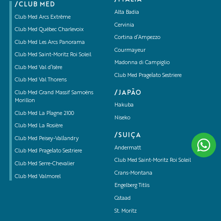
/CLUB MED
Alta Badia
Club Med Arcs Extrême
Cervinia
Club Med Québec Charlevoix
Cortina d’Ampezzo
Club Med Les Arcs Panorama
Courmayeur
Club Med Saint-Moritz Roi Soleil
Madonna di Campiglio
Club Med Val d’Isère
Club Med Pragelato Sestriere
Club Med Val Thorens
/JAPÃO
Club Med Grand Massif Samoëns
Morillon
Hakuba
Club Med La Plagne 2100
Niseko
Club Med La Rosière
/SUIÇA
Club Med Peisey-Vallandry
Andermatt
Club Med Pragelato Sestriere
Club Med Saint-Moritz Roi Soleil
Club Med Serre-Chevalier
Crans-Montana
Club Med Valmorel
Engelberg Titlis
Gstaad
St. Moritz