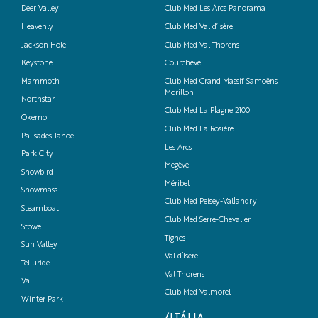
Deer Valley
Club Med Les Arcs Panorama
Heavenly
Club Med Val d’Isère
Jackson Hole
Club Med Val Thorens
Keystone
Courchevel
Mammoth
Club Med Grand Massif Samoëns
Morillon
Northstar
Club Med La Plagne 2100
Okemo
Club Med La Rosière
Palisades Tahoe
Les Arcs
Park City
Megève
Snowbird
Méribel
Snowmass
Club Med Peisey-Vallandry
Steamboat
Club Med Serre-Chevalier
Stowe
Tignes
Sun Valley
Val d’Isere
Telluride
Val Thorens
Vail
Club Med Valmorel
Winter Park
/ITÁLIA