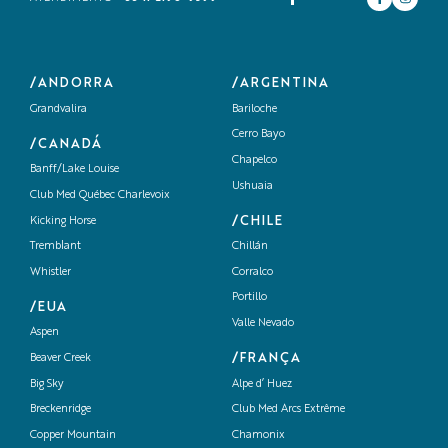
/ANDORRA
/ARGENTINA
Grandvalira
Bariloche
Cerro Bayo
/CANADÁ
Chapelco
Banff/Lake Louise
Ushuaia
Club Med Québec Charlevoix
/CHILE
Kicking Horse
Tremblant
Chillán
Whistler
Corralco
Portillo
/EUA
Valle Nevado
Aspen
/FRANÇA
Beaver Creek
Big Sky
Alpe d’ Huez
Breckenridge
Club Med Arcs Extrême
Copper Mountain
Chamonix