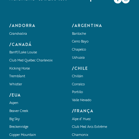
/ANDORRA
/ARGENTINA
Grandvalira
Bariloche
Cerro Bayo
/CANADÁ
Chapelco
Banff/Lake Louise
Ushuaia
Club Med Québec Charlevoix
/CHILE
Kicking Horse
Tremblant
Chillán
Whistler
Corralco
Portillo
/EUA
Valle Nevado
Aspen
/FRANÇA
Beaver Creek
Big Sky
Alpe d’ Huez
Breckenridge
Club Med Arcs Extrême
Copper Mountain
Chamonix