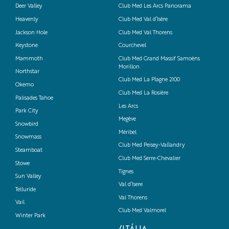
Deer Valley
Club Med Les Arcs Panorama
Heavenly
Club Med Val d’Isère
Jackson Hole
Club Med Val Thorens
Keystone
Courchevel
Mammoth
Club Med Grand Massif Samoëns
Morillon
Northstar
Club Med La Plagne 2100
Okemo
Club Med La Rosière
Palisades Tahoe
Les Arcs
Park City
Megève
Snowbird
Méribel
Snowmass
Club Med Peisey-Vallandry
Steamboat
Club Med Serre-Chevalier
Stowe
Tignes
Sun Valley
Val d’Isere
Telluride
Val Thorens
Vail
Club Med Valmorel
Winter Park
/ITÁLIA