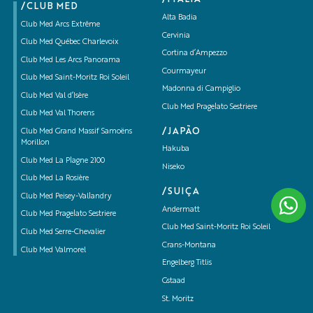
/CLUB MED
Alta Badia
Club Med Arcs Extrême
Cervinia
Club Med Québec Charlevoix
Cortina d’Ampezzo
Club Med Les Arcs Panorama
Courmayeur
Club Med Saint-Moritz Roi Soleil
Madonna di Campiglio
Club Med Val d’Isère
Club Med Pragelato Sestriere
Club Med Val Thorens
/JAPÃO
Club Med Grand Massif Samoëns
Morillon
Hakuba
Club Med La Plagne 2100
Niseko
Club Med La Rosière
/SUIÇA
Club Med Peisey-Vallandry
Andermatt
Club Med Pragelato Sestriere
Club Med Saint-Moritz Roi Soleil
Club Med Serre-Chevalier
Crans-Montana
Club Med Valmorel
Engelberg Titlis
Gstaad
St. Moritz