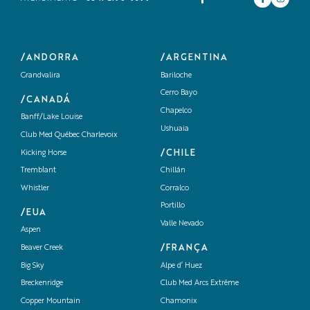
/ANDORRA
/ARGENTINA
Grandvalira
Bariloche
Cerro Bayo
/CANADÁ
Chapelco
Banff/Lake Louise
Ushuaia
Club Med Québec Charlevoix
/CHILE
Kicking Horse
Tremblant
Chillán
Whistler
Corralco
Portillo
/EUA
Valle Nevado
Aspen
/FRANÇA
Beaver Creek
Big Sky
Alpe d’ Huez
Breckenridge
Club Med Arcs Extrême
Copper Mountain
Chamonix