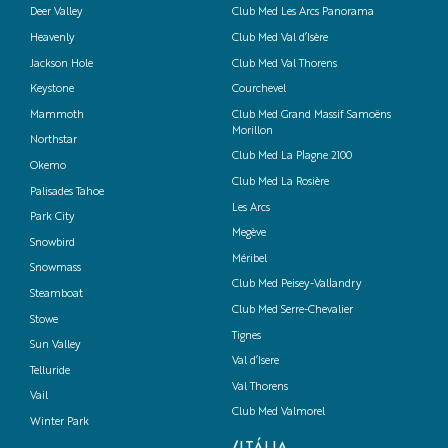
Deer Valley
Club Med Les Arcs Panorama
Heavenly
Club Med Val d’Isère
Jackson Hole
Club Med Val Thorens
Keystone
Courchevel
Mammoth
Club Med Grand Massif Samoëns
Morillon
Northstar
Club Med La Plagne 2100
Okemo
Club Med La Rosière
Palisades Tahoe
Les Arcs
Park City
Megève
Snowbird
Méribel
Snowmass
Club Med Peisey-Vallandry
Steamboat
Club Med Serre-Chevalier
Stowe
Tignes
Sun Valley
Val d’Isere
Telluride
Val Thorens
Vail
Club Med Valmorel
Winter Park
/ITÁLIA