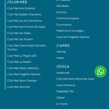
/CLUB MED
Alta Badia
Club Med Arcs Extrême
Cervinia
Club Med Québec Charlevoix
Cortina d’Ampezzo
Club Med Les Arcs Panorama
Courmayeur
Club Med Saint-Moritz Roi Soleil
Madonna di Campiglio
Club Med Val d’Isère
Club Med Pragelato Sestriere
Club Med Val Thorens
/JAPÃO
Club Med Grand Massif Samoëns
Morillon
Hakuba
Club Med La Plagne 2100
Niseko
Club Med La Rosière
/SUIÇA
Club Med Peisey-Vallandry
Andermatt
Club Med Pragelato Sestriere
Club Med Saint-Moritz Roi Soleil
Club Med Serre-Chevalier
Crans-Montana
Club Med Valmorel
Engelberg Titlis
Gstaad
St. Moritz