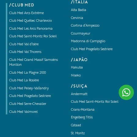
/ITÁLIA
/CLUB MED
Alta Badia
Club Med Arcs Extrême
Cervinia
Club Med Québec Charlevoix
Cortina d’Ampezzo
Club Med Les Arcs Panorama
Courmayeur
Club Med Saint-Moritz Roi Soleil
Madonna di Campiglio
Club Med Val d’Isère
Club Med Pragelato Sestriere
Club Med Val Thorens
/JAPÃO
Club Med Grand Massif Samoëns
Morillon
Hakuba
Club Med La Plagne 2100
Niseko
Club Med La Rosière
/SUIÇA
Club Med Peisey-Vallandry
Andermatt
Club Med Pragelato Sestriere
Club Med Saint-Moritz Roi Soleil
Club Med Serre-Chevalier
Crans-Montana
Club Med Valmorel
Engelberg Titlis
Gstaad
St. Moritz