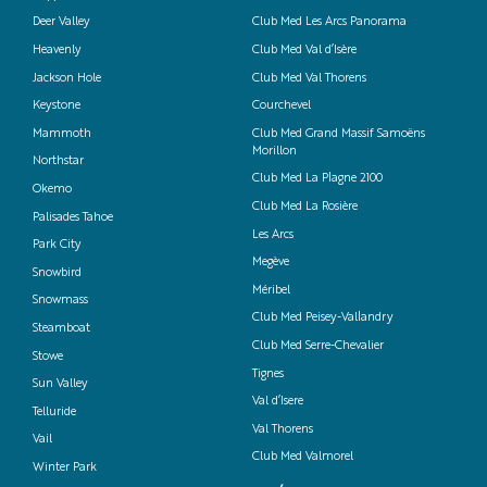
Deer Valley
Club Med Les Arcs Panorama
Heavenly
Club Med Val d’Isère
Jackson Hole
Club Med Val Thorens
Keystone
Courchevel
Mammoth
Club Med Grand Massif Samoëns
Morillon
Northstar
Club Med La Plagne 2100
Okemo
Club Med La Rosière
Palisades Tahoe
Les Arcs
Park City
Megève
Snowbird
Méribel
Snowmass
Club Med Peisey-Vallandry
Steamboat
Club Med Serre-Chevalier
Stowe
Tignes
Sun Valley
Val d’Isere
Telluride
Val Thorens
Vail
Club Med Valmorel
Winter Park