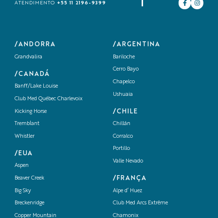
+55 11 2196-9399
ATENDIMENTO
/ANDORRA
/ARGENTINA
Grandvalira
Bariloche
Cerro Bayo
/CANADÁ
Chapelco
Banff/Lake Louise
Ushuaia
Club Med Québec Charlevoix
/CHILE
Kicking Horse
Tremblant
Chillán
Whistler
Corralco
Portillo
/EUA
Valle Nevado
Aspen
/FRANÇA
Beaver Creek
Big Sky
Alpe d’ Huez
Breckenridge
Club Med Arcs Extrême
Copper Mountain
Chamonix