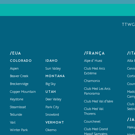
TTW
/EUA
/FRANÇA
/IT
COLORADO
IDAHO
Alpe d’ Huez
Alta 
Aspen
Sun Valley
Club Med Arcs
Cervi
Extrême
Beaver Creek
MONTANA
Cort
Chamonix
Breckenridge
Big Sky
Cour
Club Med Les Arcs
Copper Mountain
UTAH
Mado
Panorama
Camp
Keystone
Deer Valley
Club Med Val d’Isère
Club
Steamboat
Park City
Club Med Val
Sestr
Thorens
Telluride
Snowbird
/J
Courchevel
Vail
VERMONT
Hak
Club Med Grand
Winter Park
Okemo
Massif Samoëns