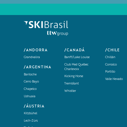
/ANDORRA
/CANADÁ
/CHILE
Grandvalira
Banff/Lake Louise
Chillán
Club Med Québec
Corralco
/ARGENTINA
Charlevoix
Portillo
Bariloche
Kicking Horse
Valle Nevado
Cerro Bayo
Tremblant
Chapelco
Whistler
Ushuaia
/ÁUSTRIA
Kitzbühel
Lech-Zürs