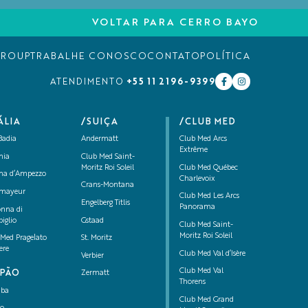
VOLTAR PARA CERRO BAYO
GROUP
TRABALHE CONOSCO
CONTATO
POLÍTICA
+55 11 2196-9399
ATENDIMENTO
ÁLIA
/SUIÇA
/CLUB MED
Badia
Andermatt
Club Med Arcs
Extrême
nia
Club Med Saint-
Moritz Roi Soleil
Club Med Québec
ina d’Ampezzo
Charlevoix
Crans-Montana
mayeur
Club Med Les Arcs
Engelberg Titlis
Panorama
nna di
iglio
Gstaad
Club Med Saint-
Moritz Roi Soleil
 Med Pragelato
St. Moritz
iere
Club Med Val d’Isère
Verbier
Club Med Val
APÃO
Zermatt
Thorens
uba
Club Med Grand