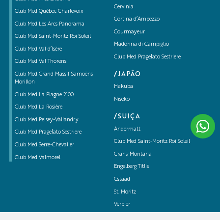
Cervinia
Club Med Québec Charlevoix
Cortina d’Ampezzo
Club Med Les Arcs Panorama
Courmayeur
Club Med Saint-Moritz Roi Soleil
Madonna di Campiglio
Club Med Val d’Isère
Club Med Pragelato Sestriere
Club Med Val Thorens
/JAPÃO
Club Med Grand Massif Samoëns
Morillon
Hakuba
Club Med La Plagne 2100
Niseko
Club Med La Rosière
/SUIÇA
Club Med Peisey-Vallandry
Andermatt
Club Med Pragelato Sestriere
Club Med Saint-Moritz Roi Soleil
Club Med Serre-Chevalier
Crans-Montana
Club Med Valmorel
Engelberg Titlis
Gstaad
St. Moritz
Verbier
Zermatt