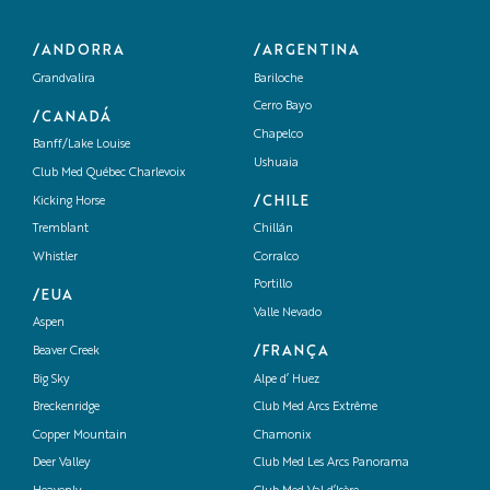
/ANDORRA
/ARGENTINA
Grandvalira
Bariloche
Cerro Bayo
/CANADÁ
Chapelco
Banff/Lake Louise
Ushuaia
Club Med Québec Charlevoix
/CHILE
Kicking Horse
Tremblant
Chillán
Whistler
Corralco
Portillo
/EUA
Valle Nevado
Aspen
/FRANÇA
Beaver Creek
Big Sky
Alpe d’ Huez
Breckenridge
Club Med Arcs Extrême
Copper Mountain
Chamonix
Deer Valley
Club Med Les Arcs Panorama