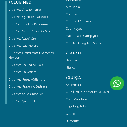
/CLUB MED
Alta Badia
Club Med Arcs Extrême
Cervinia
Club Med Québec Charlevoix
Cortina d’Ampezzo
Club Med Les Arcs Panorama
Courmayeur
Club Med Saint-Moritz Roi Soleil
Madonna di Campiglio
Club Med Val d’Isère
Club Med Pragelato Sestriere
Club Med Val Thorens
/JAPÃO
Club Med Grand Massif Samoëns
Morillon
Hakuba
Club Med La Plagne 2100
Niseko
Club Med La Rosière
/SUIÇA
Club Med Peisey-Vallandry
Andermatt
Club Med Pragelato Sestriere
Club Med Saint-Moritz Roi Soleil
Club Med Serre-Chevalier
Crans-Montana
Club Med Valmorel
Engelberg Titlis
Gstaad
St. Moritz