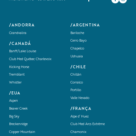
/ANDORRA
/ARGENTINA
Grandvalira
Bariloche
Cerro Bayo
/CANADÁ
Chapelco
Banff/Lake Louise
Ushuaia
Club Med Québec Charlevoix
/CHILE
Kicking Horse
Tremblant
Chillán
Whistler
Corralco
Portillo
/EUA
Valle Nevado
Aspen
/FRANÇA
Beaver Creek
Big Sky
Alpe d’ Huez
Breckenridge
Club Med Arcs Extrême
Copper Mountain
Chamonix