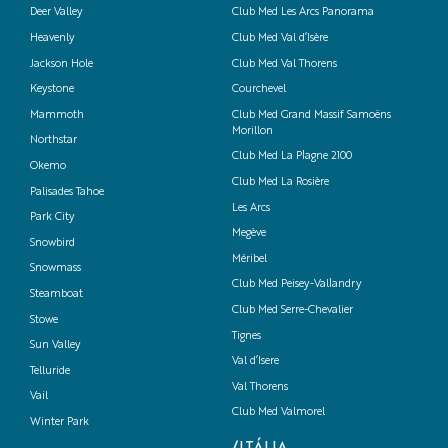
Deer Valley
Club Med Les Arcs Panorama
Heavenly
Club Med Val d’Isère
Jackson Hole
Club Med Val Thorens
Keystone
Courchevel
Mammoth
Club Med Grand Massif Samoëns
Morillon
Northstar
Club Med La Plagne 2100
Okemo
Club Med La Rosière
Palisades Tahoe
Les Arcs
Park City
Megève
Snowbird
Méribel
Snowmass
Club Med Peisey-Vallandry
Steamboat
Club Med Serre-Chevalier
Stowe
Tignes
Sun Valley
Val d’Isere
Telluride
Val Thorens
Vail
Club Med Valmorel
Winter Park
/ITÁLIA